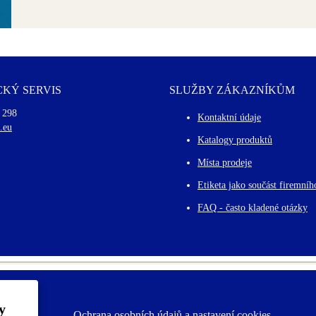
KÝ SERVIS
SLUŽBY ZÁKAZNÍKŮM
 298
Kontaktní údaje
.eu
Katalogy produktů
Místa prodeje
Etiketa jako součást firemníh
FAQ - často kladené otázky
y
Ochrana osobních údajů a nastavení cookies
F