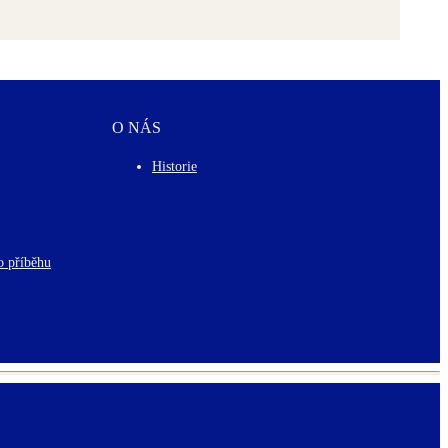
O NÁS
Historie
o příběhu