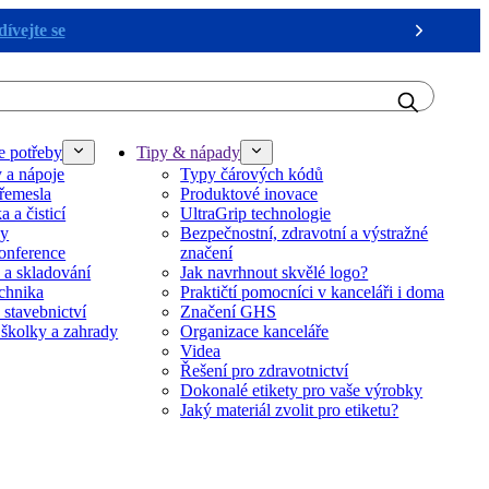
ívejte se
Next
e potřeby
Tipy & nápady
y a nápoje
Typy čárových kódů
řemesla
Produktové inovace
 a čisticí
UltraGrip technologie
ky
Bezpečnostní, zdravotní a výstražné
onference
značení
 a skladování
Jak navrhnout skvělé logo?
echnika
Praktičtí pomocníci v kanceláři i doma
 stavebnictví
Značení GHS
 školky a zahrady
Organizace kanceláře
Videa
Řešení pro zdravotnictví
Dokonalé etikety pro vaše výrobky
Jaký materiál zvolit pro etiketu?