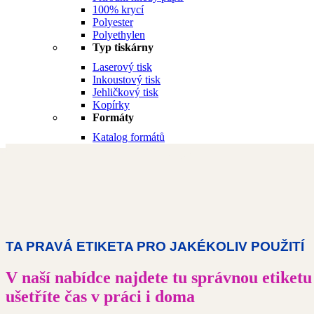
100% krycí
Polyester
Polyethylen
Typ tiskárny
Laserový tisk
Inkoustový tisk
Jehličkový tisk
Kopírky
Formáty
Katalog formátů
TA PRAVÁ ETIKETA PRO JAKÉKOLIV POUŽITÍ
V naší nabídce najdete tu správnou etiketu
ušetříte čas v práci i doma