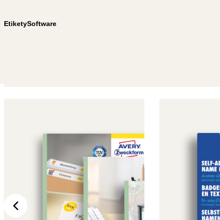
Etikety
Software