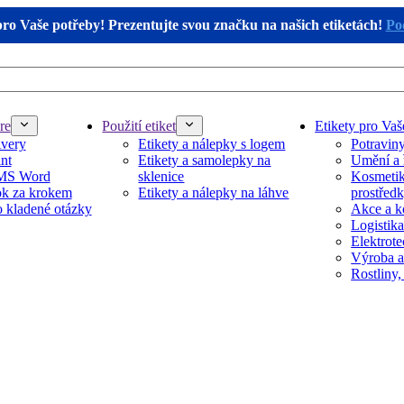
pro Vaše potřeby! Prezentujte svou značku na našich etiketách!
Pod
re
Použití etiket
Etikety pro Vaš
Avery
Etikety a nálepky s logem
Potravin
nt
Etikety a samolepky na
Umění a 
 MS Word
sklenice
Kosmetika
k za krokem
Etikety a nálepky na láhve
prostřed
 kladené otázky
Akce a k
Logistika
Elektrot
Výroba a
Rostliny,