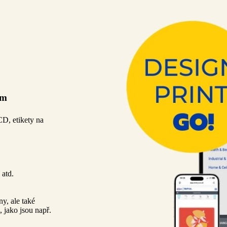
rm
 CD, etikety na
atd.
y, ale také
jako jsou např.